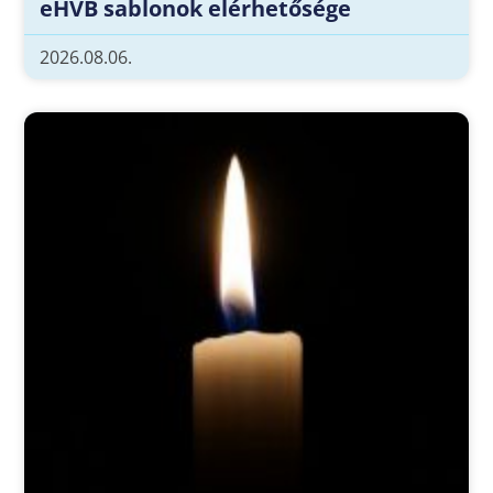
eHVB sablonok elérhetősége
2026.08.06.