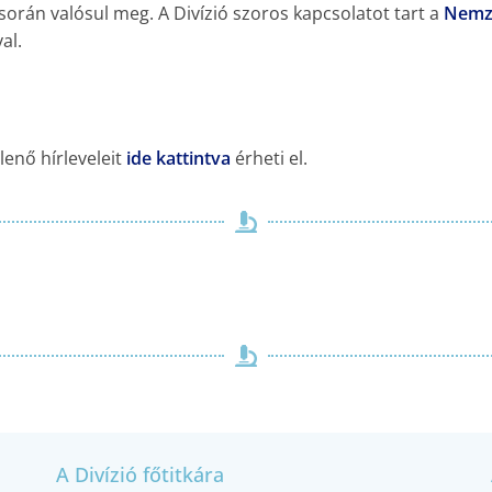
rán valósul meg. A Divízió szoros kapcsolatot tart a
Nemze
al.
enő hírleveleit
ide kattintva
érheti el.
A Divízió főtitkára