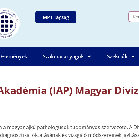
Sear
MPT Tagság
for:
Események
Szakmai anyagok
Szekciók
Akadémia (IAP) Magyar Divíz
n a magyar ajkú pathologusok tudományos szervezete. A Diví
iagnosztikai oktatásának és vizsgáló módszereinek javítása.