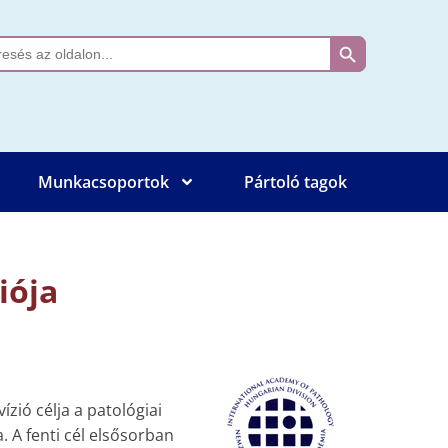
Search Button
ch
Munkacsoportok
Pártoló tagok
iója
zió célja a patológiai
 A fenti cél elsősorban