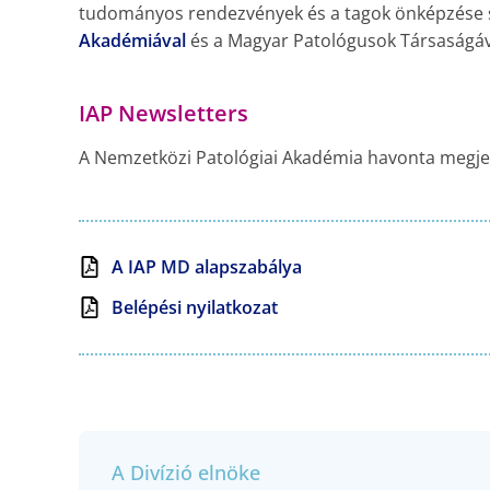
tudományos rendezvények és a tagok önképzése so
Akadémiával
és a Magyar Patológusok Társaságáv
IAP Newsletters
A Nemzetközi Patológiai Akadémia havonta megjel
A IAP MD alapszabálya
Belépési nyilatkozat
A Divízió elnöke