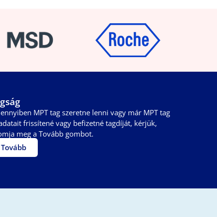
gság
ennyiben MPT tag szeretne lenni vagy már MPT tag
adatait frissítené vagy befizetné tagdíját, kérjük,
omja meg a Tovább gombot.
Tovább