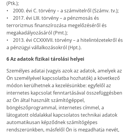
(Ptk.);
• 2000. évi C. törvény – a számvitelről (Számv. tv.);
• 2017. évi LIII. törvény – a pénzmosás és
terrorizmus finanszírozása megelőzéséről és
megakadályozásáról (Pmt.);
• 2013. évi CCXXXVII. törvény – a hitelintézetekről és
a pénzügyi vállalkozásokról (Hpt.).
6 Az adatok fizikai tárolási helyei
Személyes adatai (vagyis azok az adatok, amelyek az
Ön személyével kapcsolatba hozhatók) a következő
módon kerülhetnek a kezelésünkbe: egyfelől az
internetes kapcsolat fenntartásával összefüggésben
az Ön által használt számítógéppel,
böngészőprogrammal, internetes címmel, a
látogatott oldalakkal kapcsolatos technikai adatok
automatikusan képződnek számítógépes
rendszerünkben, másfelől Ön is megadhatja nevét,