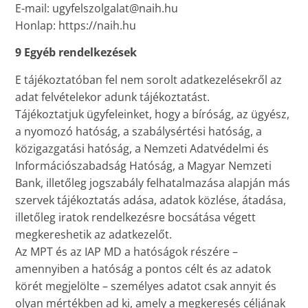
E-mail: ugyfelszolgalat@naih.hu
Honlap: https://naih.hu
9 Egyéb rendelkezések
E tájékoztatóban fel nem sorolt adatkezelésekről az
adat felvételekor adunk tájékoztatást.
Tájékoztatjuk ügyfeleinket, hogy a bíróság, az ügyész,
a nyomozó hatóság, a szabálysértési hatóság, a
közigazgatási hatóság, a Nemzeti Adatvédelmi és
Információszabadság Hatóság, a Magyar Nemzeti
Bank, illetőleg jogszabály felhatalmazása alapján más
szervek tájékoztatás adása, adatok közlése, átadása,
illetőleg iratok rendelkezésre bocsátása végett
megkereshetik az adatkezelőt.
Az MPT és az IAP MD a hatóságok részére –
amennyiben a hatóság a pontos célt és az adatok
körét megjelölte – személyes adatot csak annyit és
olyan mértékben ad ki, amely a megkeresés céljának