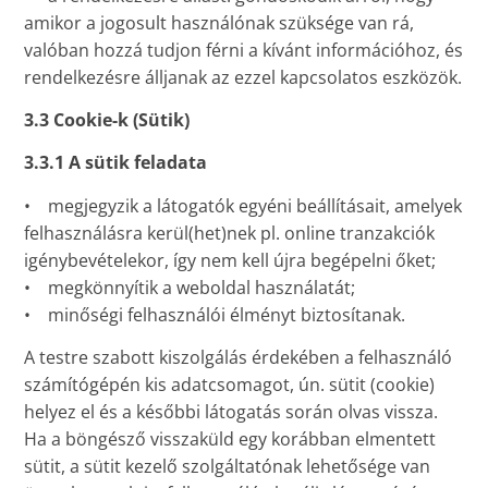
amikor a jogosult használónak szüksége van rá,
valóban hozzá tudjon férni a kívánt információhoz, és
rendelkezésre álljanak az ezzel kapcsolatos eszközök.
3.3 Cookie-k (Sütik)
3.3.1 A sütik feladata
• megjegyzik a látogatók egyéni beállításait, amelyek
felhasználásra kerül(het)nek pl. online tranzakciók
igénybevételekor, így nem kell újra begépelni őket;
• megkönnyítik a weboldal használatát;
• minőségi felhasználói élményt biztosítanak.
A testre szabott kiszolgálás érdekében a felhasználó
számítógépén kis adatcsomagot, ún. sütit (cookie)
helyez el és a későbbi látogatás során olvas vissza.
Ha a böngésző visszaküld egy korábban elmentett
sütit, a sütit kezelő szolgáltatónak lehetősége van