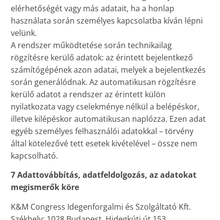
elérhetőségét vagy más adatait, ha a honlap
használata során személyes kapcsolatba kíván lépni
velünk.
A rendszer működtetése során technikailag
rögzítésre kerülő adatok: az érintett bejelentkező
számítógépének azon adatai, melyek a bejelentkezés
során generálódnak. Az automatikusan rögzítésre
kerülő adatot a rendszer az érintett külön
nyilatkozata vagy cselekménye nélkül a belépéskor,
illetve kilépéskor automatikusan naplózza. Ezen adat
egyéb személyes felhasználói adatokkal – törvény
által kötelezővé tett esetek kivételével – össze nem
kapcsolható.
7 Adattovábbítás, adatfeldolgozás, az adatokat
megismerők köre
K&M Congress Idegenforgalmi és Szolgáltató Kft.
Székhely: 1028 Budapest, Hidegkúti út 153.