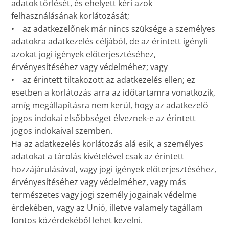
adatok törlését, és ehelyett kéri azok
felhasználásának korlátozását;
• az adatkezelőnek már nincs szüksége a személyes
adatokra adatkezelés céljából, de az érintett igényli
azokat jogi igények előterjesztéséhez,
érvényesítéséhez vagy védelméhez; vagy
• az érintett tiltakozott az adatkezelés ellen; ez
esetben a korlátozás arra az időtartamra vonatkozik,
amíg megállapításra nem kerül, hogy az adatkezelő
jogos indokai elsőbbséget élveznek-e az érintett
jogos indokaival szemben.
Ha az adatkezelés korlátozás alá esik, a személyes
adatokat a tárolás kivételével csak az érintett
hozzájárulásával, vagy jogi igények előterjesztéséhez,
érvényesítéséhez vagy védelméhez, vagy más
természetes vagy jogi személy jogainak védelme
érdekében, vagy az Unió, illetve valamely tagállam
fontos közérdekéből lehet kezelni.