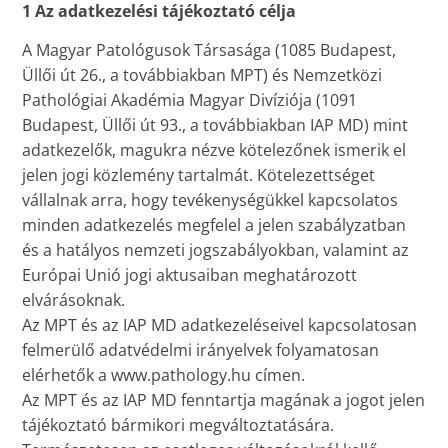
1 Az adatkezelési tájékoztató célja
A Magyar Patológusok Társasága (1085 Budapest,
Üllői út 26., a továbbiakban MPT) és Nemzetközi
Pathológiai Akadémia Magyar Divíziója (1091
Budapest, Üllői út 93., a továbbiakban IAP MD) mint
adatkezelők, magukra nézve kötelezőnek ismerik el
jelen jogi közlemény tartalmát. Kötelezettséget
vállalnak arra, hogy tevékenységükkel kapcsolatos
minden adatkezelés megfelel a jelen szabályzatban
és a hatályos nemzeti jogszabályokban, valamint az
Európai Unió jogi aktusaiban meghatározott
elvárásoknak.
Az MPT és az IAP MD adatkezeléseivel kapcsolatosan
felmerülő adatvédelmi irányelvek folyamatosan
elérhetők a www.pathology.hu címen.
Az MPT és az IAP MD fenntartja magának a jogot jelen
tájékoztató bármikori megváltoztatására.