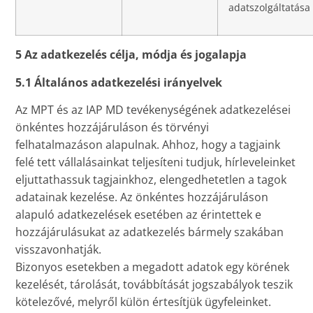
adatszolgáltatása
5 Az adatkezelés célja, módja és jogalapja
5.1 Általános adatkezelési irányelvek
Az MPT és az IAP MD tevékenységének adatkezelései
önkéntes hozzájáruláson és törvényi
felhatalmazáson alapulnak. Ahhoz, hogy a tagjaink
felé tett vállalásainkat teljesíteni tudjuk, hírleveleinket
eljuttathassuk tagjainkhoz, elengedhetetlen a tagok
adatainak kezelése. Az önkéntes hozzájáruláson
alapuló adatkezelések esetében az érintettek e
hozzájárulásukat az adatkezelés bármely szakában
visszavonhatják.
Bizonyos esetekben a megadott adatok egy körének
kezelését, tárolását, továbbítását jogszabályok teszik
kötelezővé, melyről külön értesítjük ügyfeleinket.