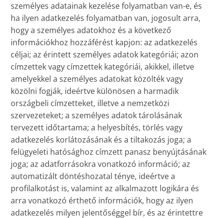
személyes adatainak kezelése folyamatban van-e, és
ha ilyen adatkezelés folyamatban van, jogosult arra,
hogy a személyes adatokhoz és a következő
információkhoz hozzáférést kapjon: az adatkezelés
céljai; az érintett személyes adatok kategóriái; azon
címzettek vagy címzettek kategóriái, akikkel, illetve
amelyekkel a személyes adatokat közölték vagy
közölni fogják, ideértve különösen a harmadik
országbeli címzetteket, illetve a nemzetközi
szervezeteket; a személyes adatok tárolásának
tervezett időtartama; a helyesbítés, törlés vagy
adatkezelés korlátozásának és a tiltakozás joga; a
felügyeleti hatósághoz címzett panasz benyújtásának
joga; az adatforrásokra vonatkozó információ; az
automatizált döntéshozatal ténye, ideértve a
profilalkotást is, valamint az alkalmazott logikára és
arra vonatkozó érthető információk, hogy az ilyen
adatkezelés milyen jelentőséggel bír, és az érintettre