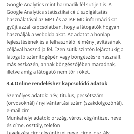
Google Analytics mint harmadik fél sütijeit is. A
Google Analytics statisztikai célú szolgáltatás
használatával az MPT és az IAP MD információkat
gyűjt azzal kapcsolatban, hogy a látogatók hogyan
használják a weboldalakat. Az adatot a honlap
fejlesztésének és a felhasználói élmény javításának
céljával használja fel. Ezen sütik szintén lejáratukig a
látogató számítógépén vagy böngészésre használt
más eszközén, annak böngészőjében maradnak,
illetve amíg a látogató nem törli őket.
3.4 Online rendeléshez kapcsolódó adatok
Személyes adatok: név, titulus, pecsétszám
(orvosoknál) / nyilvántartási szám (szakdolgozónál),
e-mail cím
Munkahelyi adatok: ország, város, cég/intézet neve
és címe, osztály, telefon
Levelezési cím: cég/intézet neve, címe, osztály.