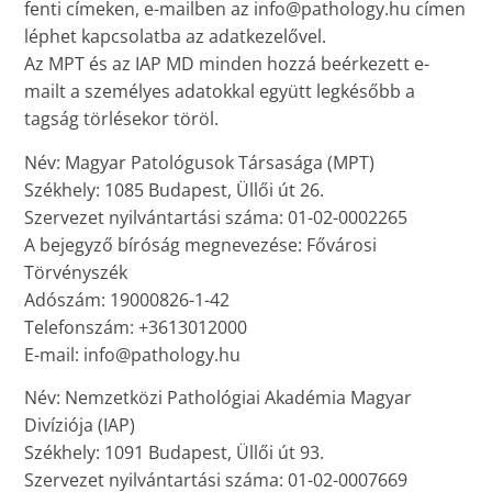
fenti címeken, e-mailben az info@pathology.hu címen
léphet kapcsolatba az adatkezelővel.
Az MPT és az IAP MD minden hozzá beérkezett e-
mailt a személyes adatokkal együtt legkésőbb a
tagság törlésekor töröl.
Név: Magyar Patológusok Társasága (MPT)
Székhely: 1085 Budapest, Üllői út 26.
Szervezet nyilvántartási száma: 01-02-0002265
A bejegyző bíróság megnevezése: Fővárosi
Törvényszék
Adószám: 19000826-1-42
Telefonszám: +3613012000
E-mail: info@pathology.hu
Név: Nemzetközi Pathológiai Akadémia Magyar
Divíziója (IAP)
Székhely: 1091 Budapest, Üllői út 93.
Szervezet nyilvántartási száma: 01-02-0007669