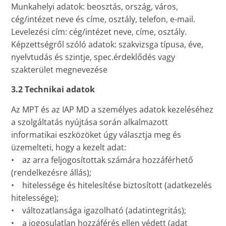
Munkahelyi adatok: beosztás, ország, város,
cég/intézet neve és címe, osztály, telefon, e-mail.
Levelezési cím: cég/intézet neve, címe, osztály.
Képzettségről szóló adatok: szakvizsga típusa, éve,
nyelvtudás és szintje, spec.érdeklődés vagy
szakterület megnevezése
3.2 Technikai adatok
Az MPT és az IAP MD a személyes adatok kezeléséhez
a szolgáltatás nyújtása során alkalmazott
informatikai eszközöket úgy választja meg és
üzemelteti, hogy a kezelt adat:
• az arra feljogosítottak számára hozzáférhető
(rendelkezésre állás);
• hitelessége és hitelesítése biztosított (adatkezelés
hitelessége);
• változatlansága igazolható (adatintegritás);
• a jogosulatlan hozzáférés ellen védett (adat