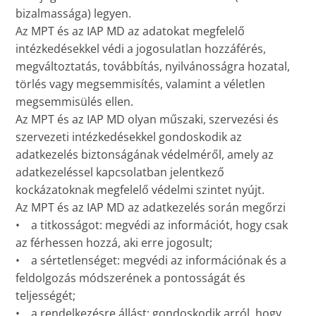
bizalmassága) legyen.
Az MPT és az IAP MD az adatokat megfelelő
intézkedésekkel védi a jogosulatlan hozzáférés,
megváltoztatás, továbbítás, nyilvánosságra hozatal,
törlés vagy megsemmisítés, valamint a véletlen
megsemmisülés ellen.
Az MPT és az IAP MD olyan műszaki, szervezési és
szervezeti intézkedésekkel gondoskodik az
adatkezelés biztonságának védelméről, amely az
adatkezeléssel kapcsolatban jelentkező
kockázatoknak megfelelő védelmi szintet nyújt.
Az MPT és az IAP MD az adatkezelés során megőrzi
• a titkosságot: megvédi az információt, hogy csak
az férhessen hozzá, aki erre jogosult;
• a sértetlenséget: megvédi az információnak és a
feldolgozás módszerének a pontosságát és
teljességét;
• a rendelkezésre állást: gondoskodik arról, hogy