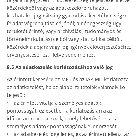
tagállami jog szerinti kötelezettség teljesítése, illetve
közérdekből vagy az adatkezelőre ruházott
közhatalmi jogosítvány gyakorlása keretében végzett
feladat végrehajtása céljából; a népegészség-ügy
területét érintő, vagy archiválási, tudományos és
történelmi kutatási célból vagy statisztikai célból,
közérdek alapján; vagy jogi igények előterjesztéséhez,
érvényesítéséhez, illetve védelméhez.
8.5 Az adatkezelés korlátozásához való jog
Az érintett kérésére az MPT és az IAP MD korlátozza
az adatkezelést, ha az alábbi feltételek valamelyike
teljesül:
• az érintett vitatja a személyes adatok
pontosságát, ez esetben a korlátozás arra az
időtartamra vonatkozik, amely lehetővé teszi, a
személyes adatok pontosságának ellenőrzését;
• az adatkezelés jogellenes, és az érintett ellenzi az