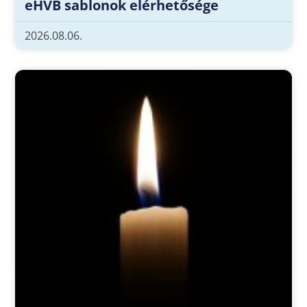
eHVB sablonok elérhetősége
2026.08.06.