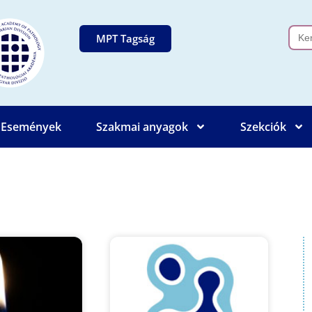
Sear
MPT Tagság
for:
Események
Szakmai anyagok
Szekciók