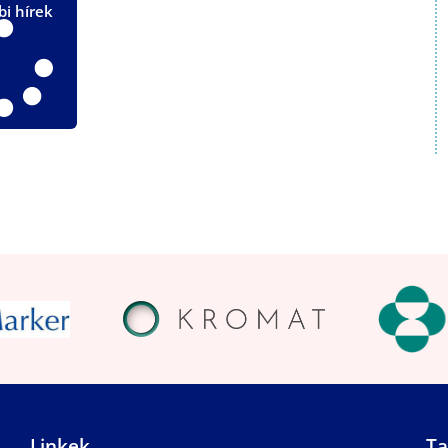
bi hírek
Linkek
Ta