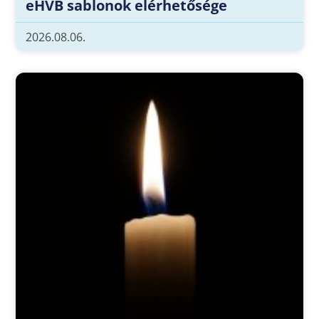
eHVB sablonok elérhetősége
2026.08.06.