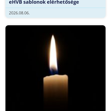
eHVB sablonok elérhetősége
2026.08.06.