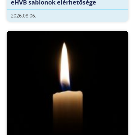
eHVB sablonok elérhetősége
2026.08.06.