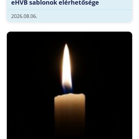
eHVB sablonok elérhetősége
2026.08.06.