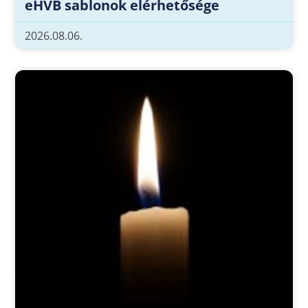
eHVB sablonok elérhetősége
2026.08.06.