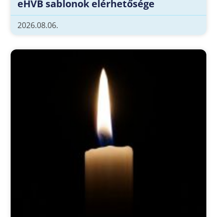
eHVB sablonok elérhetősége
2026.08.06.