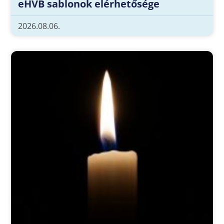
eHVB sablonok elérhetősége
2026.08.06.