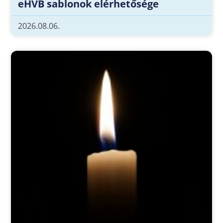
eHVB sablonok elérhetősége
2026.08.06.