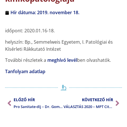
Hír dátuma:
2019. november 18.
időpont: 2020.01.16-18.
helyszín: Bp., Semmelweis Egyetem, I. Patológiai és
Kísérleti Rákkutató Intézet
További részletek a
meghívó levél
ben olvashatók.
Tanfolyam adatlap
ELŐZŐ HÍR
KÖVETKEZŐ HÍR
Pro Sanitate-díj – Dr. Gombás Péter
VÁLASZTÁS 2020 – MPT Citodiagnosztikai Szekció