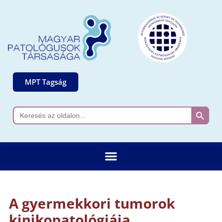
MPT Tagság
Search 
Search
for:
A gyermekkori tumorok
kinikopatológiája