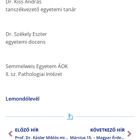
Dr. Kiss András
tanszékvezető egyetemi tanár
Dr. Székely Eszter
egyetemi docens
Semmelweis Egyetem ÁOK
II. sz. Pathologiai Intézet
Lemondólevél
ELŐZŐ HÍR
KÖVETKEZŐ HÍR
Prof. Dr. Kásler Miklós miniszter levele a „közös védekezés a koronavírus-járvány ellen”
Március 15. – Magyar Érdemrend állami kitüntetés – Dr. Tiszlavicz László