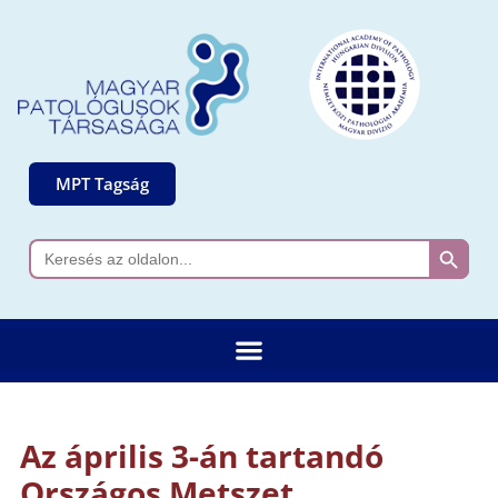
MPT Tagság
Search 
Search
for:
Az április 3-án tartandó
Országos Metszet