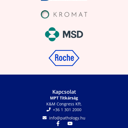
Kapcsolat
MPT Titkárság
K&M Congress Kft.
+36 1 301 2000
info@pathology.hu