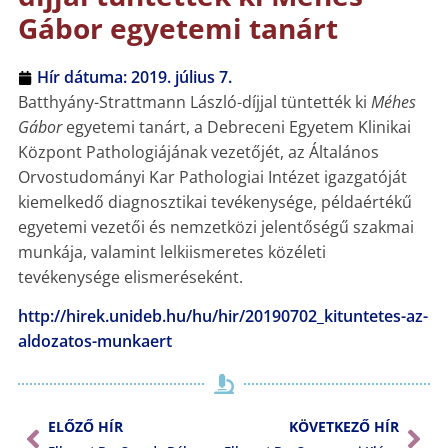
Gábor egyetemi tanárt
Hír dátuma:
2019. július 7.
Batthyány-Strattmann László-díjjal tüntették ki
Méhes
Gábor
egyetemi tanárt, a Debreceni Egyetem Klinikai
Központ Pathologiájának vezetőjét, az Általános
Orvostudományi Kar Pathologiai Intézet igazgatóját
kiemelkedő diagnosztikai tevékenysége, példaértékű
egyetemi vezetői és nemzetközi jelentőségű szakmai
munkája, valamint lelkiismeretes közéleti
tevékenysége elismeréseként.
http://hirek.unideb.hu/hu/hir/20190702_kituntetes-az-
aldozatos-munkaert
ELŐZŐ HÍR
KÖVETKEZŐ HÍR