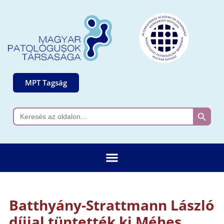
MPT Tagság
Search 
Search
for:
Batthyány-Strattmann László
díjjal tüntették ki Méhes