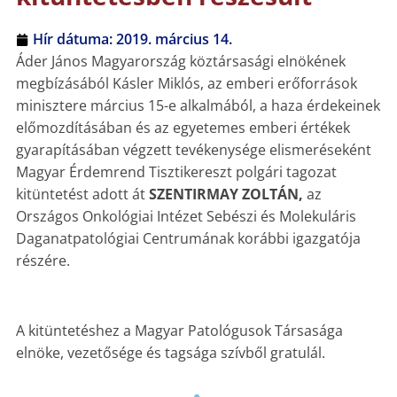
Hír dátuma:
2019. március 14.
Áder János Magyarország köztársasági elnökének
megbízásából Kásler Miklós, az emberi erőforrások
minisztere március 15-e alkalmából, a haza érdekeinek
előmozdításában és az egyetemes emberi értékek
gyarapításában végzett tevékenysége elismeréseként
Magyar Érdemrend Tisztikereszt polgári tagozat
kitüntetést adott át
SZENTIRMAY ZOLTÁN,
az
Országos Onkológiai Intézet Sebészi és Molekuláris
Daganatpatológiai Centrumának korábbi igazgatója
részére.
A kitüntetéshez a Magyar Patológusok Társasága
elnöke, vezetősége és tagsága szívből gratulál.