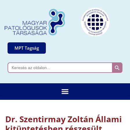
MPT Tagság
Search 
Search
for:
Dr. Szentirmay Zoltán Állami
kitüntetésben részesült