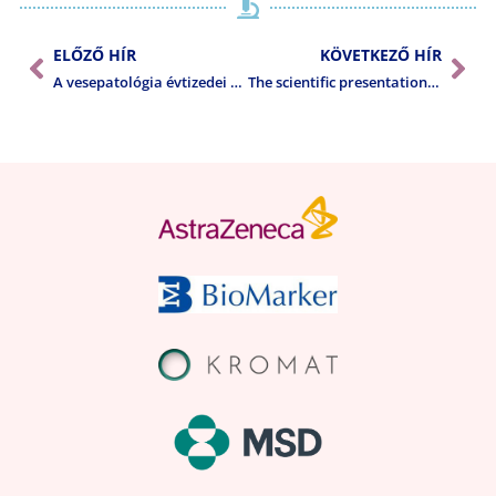
ELŐZŐ HÍR
KÖVETKEZŐ HÍR
A vesepatológia évtizedei a Szegedi Tudományegyetem Patológiai Intézetében
The scientific presentations of IAP 2018 Congress