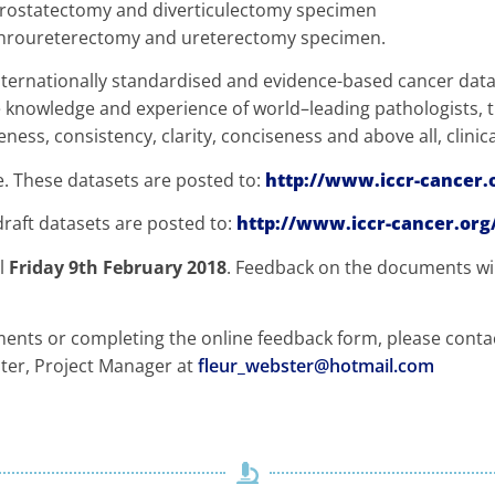
prostatectomy and diverticulectomy specimen
ephroureterectomy and ureterectomy specimen.
ernationally standardised and evidence-based cancer datas
 knowledge and experience of world–leading pathologists, th
ess, consistency, clarity, conciseness and above all, clinical 
e. These datasets are posted to:
http://www.iccr-cancer.
raft datasets are posted to:
http://www.iccr-cancer.org
il
Friday 9th February 2018
. Feedback on the documents wil
ments or completing the online feedback form, please cont
ster, Project Manager at
fleur_webster@hotmail.com