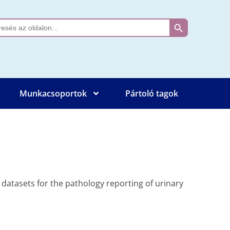
Search Button
ch
Munkacsoportok
Pártoló tagok
datasets for the pathology reporting of urinary