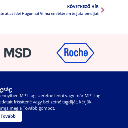
KÖVETKEZŐ HÍR
te át az idei Hugonnai Vilma emlékérem és jutalomdíjat
gság
ennyiben MPT tag szeretne lenni vagy már MPT tag
adatait frissítené vagy befizetné tagdíját, kérjük,
omja meg a Tovább gombot.
Tovább