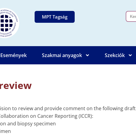
Sear
MPT Tagság
for:
Események
Szakmai anyagok
Szekciók
 review
sion to review and provide comment on the following draft 
Collaboration on Cancer Reporting (ICCR):
tion and biopsy specimen
cimen