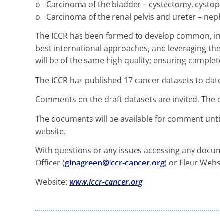
o Carcinoma of the bladder – cystectomy, cysto
o Carcinoma of the renal pelvis and ureter – n
The ICCR has been formed to develop common, int
best international approaches, and leveraging the
will be of the same high quality; ensuring completen
The ICCR has published 17 cancer datasets to dat
Comments on the draft datasets are invited. The d
The documents will be available for comment unt
website.
With questions or any issues accessing any docu
Officer (
ginagreen@iccr-cancer.org
) or Fleur Web
Website:
www.iccr-cancer.org