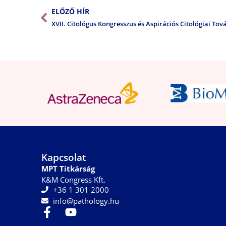
ELŐZŐ HÍR
XVII. Citológus Kongresszus és Aspirációs Citológiai To
Kapcsolat
MPT Titkárság
K&M Congress Kft.
+36 1 301 2000
info@pathology.hu