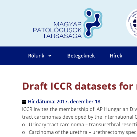
Rólunk
Betegeknek
Hírek
Draft ICCR datasets for
Hír dátuma:
2017. december 18.
ICCR invites the membership of IAP Hungarian Divi
tract carcinomas developed by the International 
o Urinary tract carcinoma – transurethral resec
o Carcinoma of the urethra – urethrectomy spe