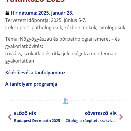
Hír dátuma:
2025. január 28.
Tervezett időpontja: 2025. június 5-7.
Célcsoport: pathologusok, kórboncnokok, cytológusok
Téma: Nőgyógyászati és bőrpathológiai ismeret – és
gyakorlatbővítés:
triviális, szokatlan és ritka jelenségek a mindennapi
gyakorlatban
Kísérőlevél a tanfolyamhoz
A tanfolyam programja
ELŐZŐ HÍR
KÖVETKEZŐ HÍR
Budapest Dermpath 2025
Citológia ráépített szakvizsga előkészítő tanfolyam