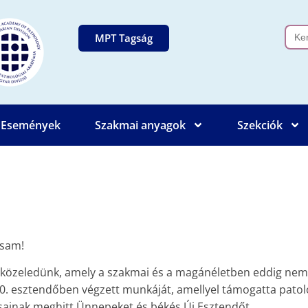
Sear
MPT Tagság
for:
Események
Szakmai anyagok
Szekciók
rsam!
özeledünk, amely a szakmai és a magánéletben eddig nem ta
esztendőben végzett munkáját, amellyel támogatta patológ
sainak meghitt Ünnepeket és békés Új Esztendőt