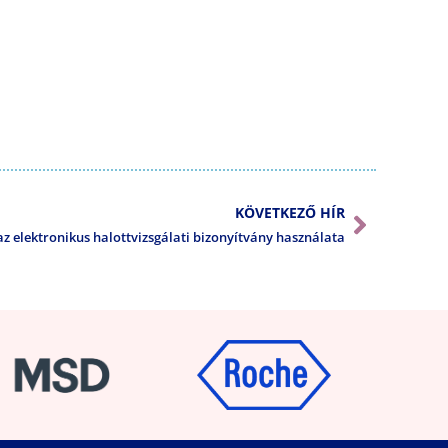
KÖVETKEZŐ HÍR
az elektronikus halottvizsgálati bizonyítvány használata