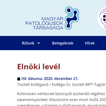
Rólunk
Betegeknek
Hírek
Elnöki levél
Hír dátuma:
2020. december 21.
Tisztelt Kolléganő / Kolléga Úr, tisztelt MPT-Tagtá
Különösen nehéznek bizonyult esztendő végéhez k
valamennyiünket. Köszönöm ezen most múló 2020. 
személyesen, valamint családtagjainak, munkatár