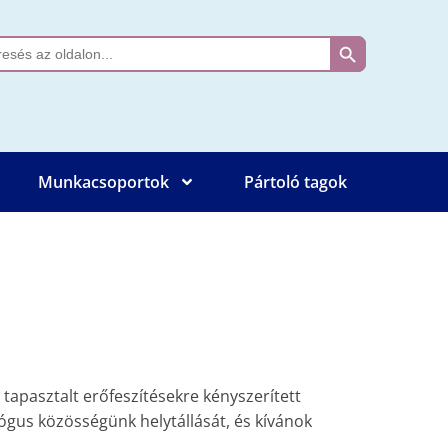
Search Button
ch
Munkacsoportok
Pártoló tagok
pasztalt erőfeszítésekre kényszerített
us közösségünk helytállását, és kívánok