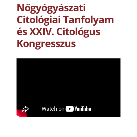
Nőgyógyászati
Citológiai Tanfolyam
és XXIV. Citológus
Kongresszus