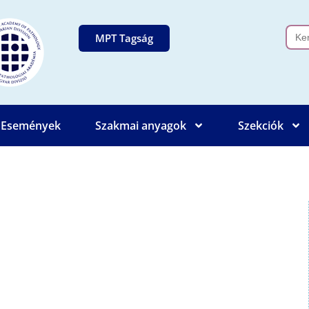
Sear
MPT Tagság
for:
Események
Szakmai anyagok
Szekciók