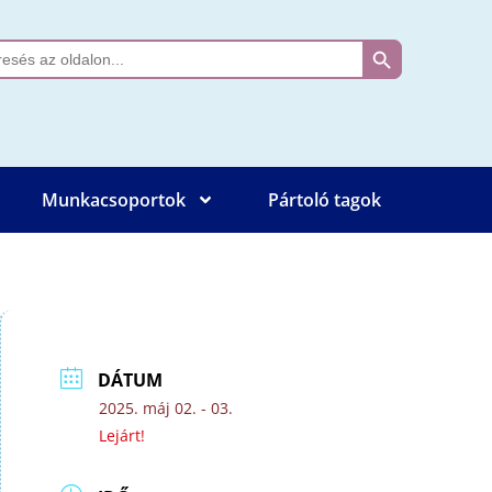
Search Button
ch
Munkacsoportok
Pártoló tagok
DÁTUM
2025. máj 02. - 03.
Lejárt!