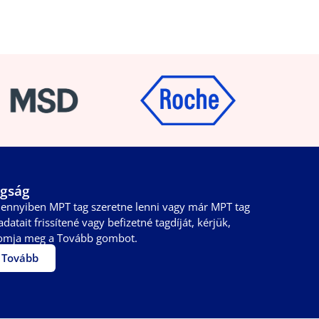
gság
ennyiben MPT tag szeretne lenni vagy már MPT tag
adatait frissítené vagy befizetné tagdíját, kérjük,
omja meg a Tovább gombot.
Tovább