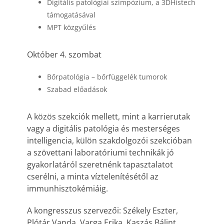
Digitális patológiai szimpózium, a 3DHistech
támogatásával
MPT közgyűlés
Október 4. szombat
Bőrpatológia – bőrfüggelék tumorok
Szabad előadások
A közös szekciók mellett, mint a karrierutak
vagy a digitális patológia és mesterséges
intelligencia, külön szakdolgozói szekcióban
a szövettani laboratóriumi technikák jó
gyakorlatáról szeretnénk tapasztalatot
cserélni, a minta víztelenítésétől az
immunhisztokémiáig.
A kongresszus szervezői: Székely Eszter,
Plótár Vanda, Varga Erika, Kaszás Bálint,