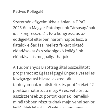
Kedves Kollégák!
Szeretnénk figyelmükbe ajánlani a FiPaT
2025-öt, a Magyar Patológusok Társaságának
idei kongresszusát. Ez a kongresszus az
eddigiektől eltérően három napos lesz, a
fiatalok előadásai mellett felkért oktató
előadásokat és szakdolgozó kollégáink
előadásait is meghallgathatjuk.
A Tudományos Bizottság által összeállított
programot az Egészségügyi Engedélyezési és
Közigazgatási Hivatal akkreditált
tanfolyamnak minősítette, és pontértékét 42
pontban határozza meg. A részvételért az
asszisztensek 20 pontot kapnak. Reméljük
minél többen részt tudnak majd venni senior
kollégáink közül is. Kiváló alkalom, hogy a