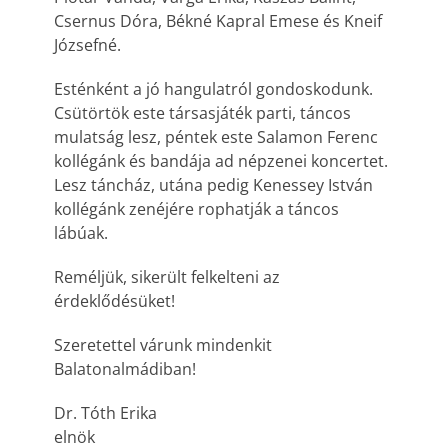
Csernus Dóra, Békné Kapral Emese és Kneif
Józsefné.
Esténként a jó hangulatról gondoskodunk.
Csütörtök este társasjáték parti, táncos
mulatság lesz, péntek este Salamon Ferenc
kollégánk és bandája ad népzenei koncertet.
Lesz táncház, utána pedig Kenessey István
kollégánk zenéjére rophatják a táncos
lábúak.
Reméljük, sikerült felkelteni az
érdeklődésüket!
Szeretettel várunk mindenkit
Balatonalmádiban!
Dr. Tóth Erika
elnök