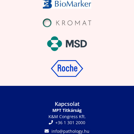
Kapcsolat
MPT Titkárság
K&M Congress Kft.
+36 1 301 2000
info@pathology.hu