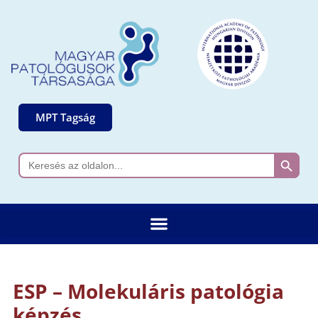
MPT Tagság
Search 
Search
for:
ESP – Molekuláris patológia
képzés