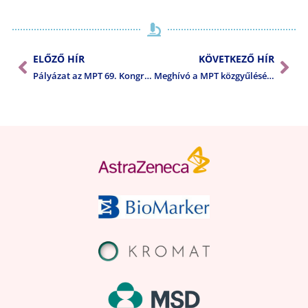
ELŐZŐ HÍR
KÖVETKEZŐ HÍR
Pályázat az MPT 69. Kongresszusa részvételi díjának támogatására
Meghívó a MPT közgyűlésére