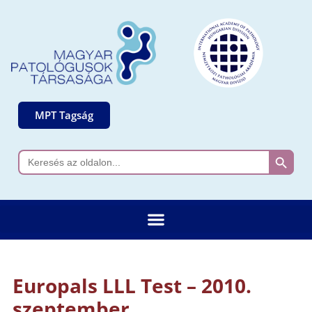
MPT Tagság
Search 
Search
for:
Europals LLL Test – 2010.
szeptember