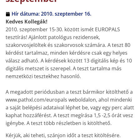
Hír dátuma:
2010. szeptember 16.
Kedves Kollegák!
2010. szeptember 15-30. között ismét EUROPALS
tesztírás! Ajánlott patológus rezidensek,
szakorvosjelöltek és szakorvosok számára. A teszt 80
kérdést tartalmaz, minden kérdésre csak egy helyes
válasz adható. A kérdések között 13 digitális kép és 10
digitális metszet is szerepel. A teszt tartalma más
nemzetközi tesztekhez hasonló.
A megadott periódusban a teszt bármikor kitölthető a
www.pathxl.com/europals weboldalon, ahol mindenki
a saját belépési adataival léphet be, vagy egy perc alatt
kaphat hozzáférést. A teszt megírása 1,5 -2,5 órát vesz
igénybe. A teszt több részletben is kitölthető.
Kérjük, aki teheti, szánjon időt a teszt kitöltésére.