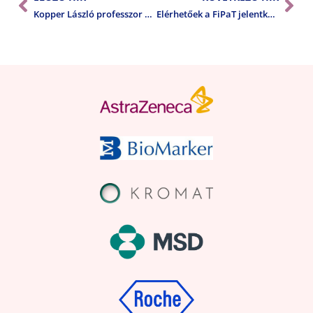
Kopper László professzor köszöntése
Elérhetőek a FiPaT jelentkezési lapjai