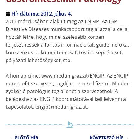
Hír dátuma:
2012. július 4.
2012 márciusában alakult meg az ENGIP. Az ESP
Digestive Diseases munkacsoport tagjai azzal a céllal
hozták létre, hogy minél szélesebb körben
terjeszthessék a fontos információkat, guideline-okat,
konszenzus dokumentumokat, továbbképzéseket,
pályázati lehetőségeket, stb.
A honlap címe: www.medunigraz.at/ENGIP. Az ENGIP
non-profit szervezet, tagdíjat nem kell fizetni. Minden
gyakorló patológus tagja lehet a szervezetnek. A
belépéshez az ENGIP koordinátorával kell felvenni a
kapcsolatot: engip@medunigraz.at.
ELŐZŐ HÍR
KÖVETKEZŐ HÍR