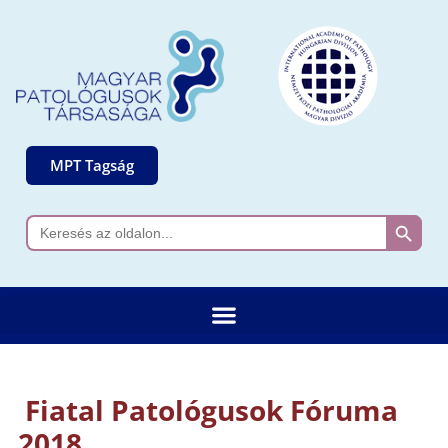
MPT Tagság
Search 
Search
for:
Fiatal Patológusok Fóruma
2018