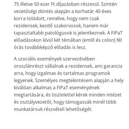
75 illetve 50 ezer Ft díjazásban részesül. Szintén
vezetőségi döntés alapján a korhatár 40 éves
korra tolódott, remélve, hogy nem csak
rezidensek, kezdő szakorvosok, hanem már
tapasztaltabb patológusok is jelentkeznek. A FiPaT
előadásokon kívül két témában (emlő és colon) fél
órás továbbképző előadás is lesz.
A szociális események szervezésében
oroszlánrészt vállalnak a rezidensek, ami garancia
arra, hogy izgalmas és tartalmas programok
legyenek. Személyes megtekintésem alapján a hely
kiválóan alkalmas a FiPaT eseményének
megtartására, és tisztelettel kérek minden intézet
és osztályvezetőt, hogy támogassák minél több
munkatársuk részvételi lehetőségét.