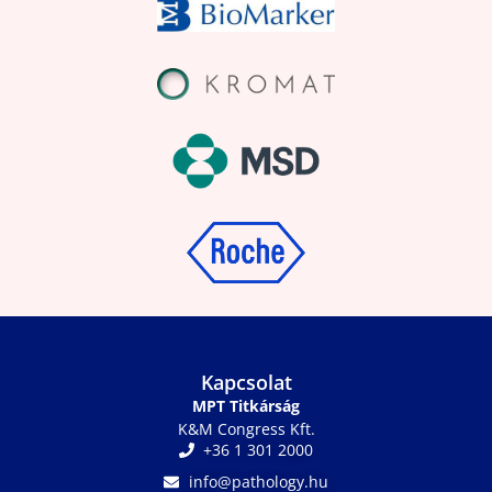
Kapcsolat
MPT Titkárság
K&M Congress Kft.
+36 1 301 2000
info@pathology.hu