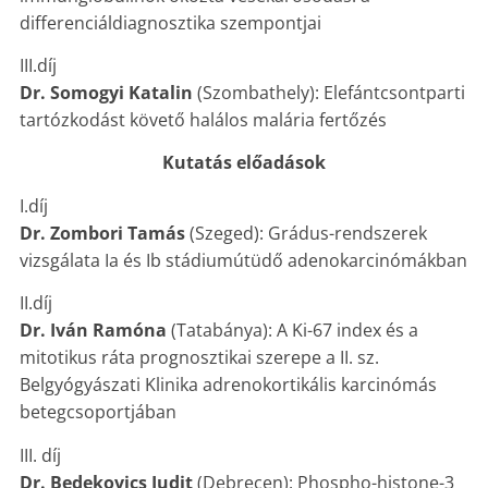
differenciáldiagnosztika szempontjai
III.díj
Dr. Somogyi Katalin
(Szombathely): Elefántcsontparti
tartózkodást követő halálos malária fertőzés
Kutatás előadások
I.díj
Dr. Zombori Tamás
(Szeged): Grádus-rendszerek
vizsgálata Ia és Ib stádiumútüdő adenokarcinómákban
II.díj
Dr. Iván Ramóna
(Tatabánya): A Ki-67 index és a
mitotikus ráta prognosztikai szerepe a II. sz.
Belgyógyászati Klinika adrenokortikális karcinómás
betegcsoportjában
III. díj
Dr. Bedekovics Judit
(Debrecen): Phospho-histone-3