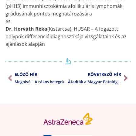
(pHH3) immunhisztokémia afollikuláris lymphomák
grádusának pontos meghatározására
és
Dr. Horváth Réka
(Kistarcsa): HUSAR – A fogazott
polypok differenciáldiagnosztikája vizsgálataink és az
ajánlások alapján
ELŐZŐ HÍR
KÖVETKEZŐ HÍR
Meghívó – A rákos betegek ellátásának helyzete és problémái hazánkban
Átadták a Magyar Patológusok Társasága 2016. évi díjait.