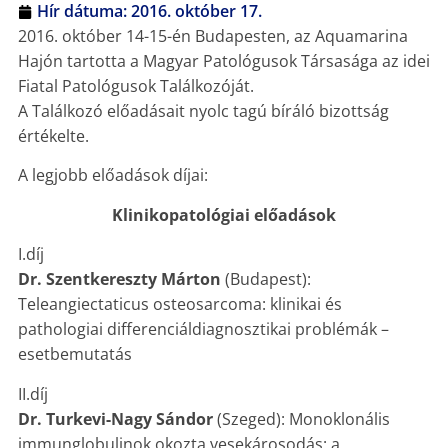
Hír dátuma:
2016. október 17.
2016. október 14-15-én Budapesten, az Aquamarina
Hajón tartotta a Magyar Patológusok Társasága az idei
Fiatal Patológusok Találkozóját.
A Találkozó előadásait nyolc tagú bíráló bizottság
értékelte.
A legjobb előadások díjai:
Klinikopatológiai előadások
I.díj
Dr. Szentkereszty Márton
(Budapest):
Teleangiectaticus osteosarcoma: klinikai és
pathologiai differenciáldiagnosztikai problémák –
esetbemutatás
II.díj
Dr. Turkevi-Nagy Sándor
(Szeged): Monoklonális
immunglobulinok okozta vesekárosodás: a