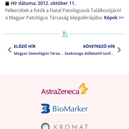
Hír dátuma:
2012. október 11.
Felkerültek a fotók a Fiatal Patológusok Találkozójáról
a Magyar Patológus Társaság képgalériájába.
Képek >>
ELŐZŐ HÍR
KÖVETKEZŐ HÍR
Magyar Szenológiai Társaság és a Roche (Magyarország) Kft. közös tudományos ülése
Szakvizsga előkészítő tanfolyam