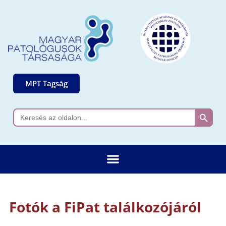
MPT Tagság
Search 
Search
for:
Fotók a FiPat találkozójáról