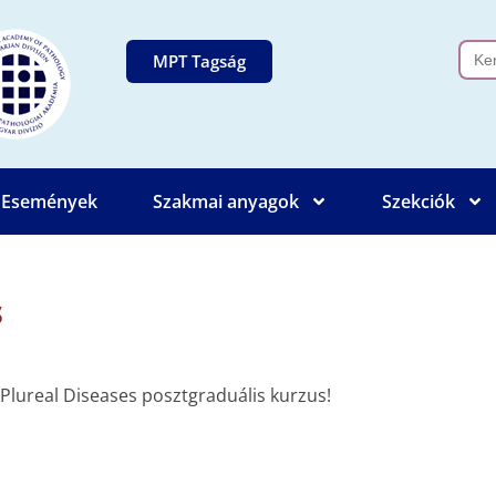
Sear
MPT Tagság
for:
Események
Szakmai anyagok
Szekciók
s
 Plureal Diseases posztgraduális kurzus!