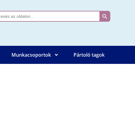
Search Button
ch
Munkacsoportok
Pártoló tagok