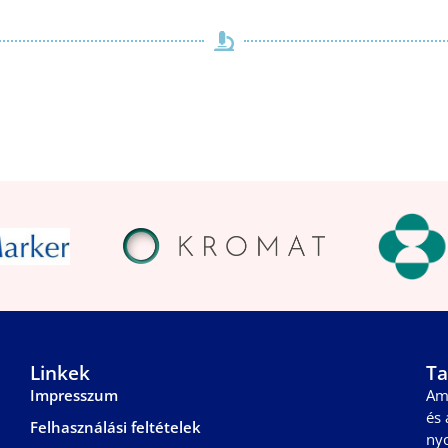
Linkek
Ta
Impresszum
Am
és 
Felhasználási feltételek
ny