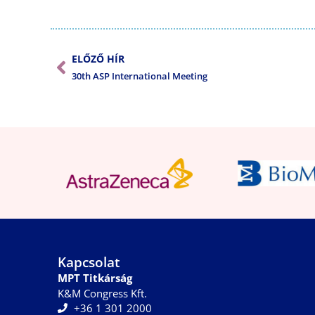
ELŐZŐ HÍR
30th ASP International Meeting
Kapcsolat
MPT Titkárság
K&M Congress Kft.
+36 1 301 2000