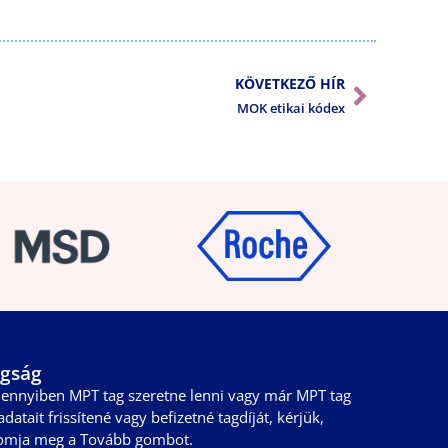
KÖVETKEZŐ HÍR
MOK etikai kódex
gság
ennyiben MPT tag szeretne lenni vagy már MPT tag
adatait frissítené vagy befizetné tagdíját, kérjük,
omja meg a Tovább gombot.