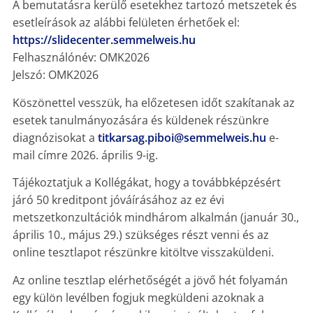
A bemutatásra kerülő esetekhez tartozó metszetek és
esetleírások az alábbi felületen érhetőek el:
https://slidecenter.semmelweis.hu
Felhasználónév: OMK2026
Jelszó: OMK2026
Köszönettel vesszük, ha előzetesen időt szakítanak az
esetek tanulmányozására és küldenek részünkre
diagnózisokat a
titkarsag.piboi@semmelweis.hu
e-
mail címre 2026. április 9-ig.
Tájékoztatjuk a Kollégákat, hogy a továbbképzésért
járó 50 kreditpont jóváírásához az ez évi
metszetkonzultációk mindhárom alkalmán (január 30.,
április 10., május 29.) szükséges részt venni és az
online tesztlapot részünkre kitöltve visszaküldeni.
Az online tesztlap elérhetőségét a jövő hét folyamán
egy külön levélben fogjuk megküldeni azoknak a