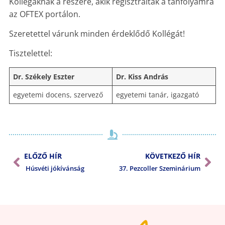
Kollégáknak a részére, akik regisztráltak a tanfolyamra
az OFTEX portálon.
Szeretettel várunk minden érdeklődő Kollégát!
Tisztelettel:
Dr. Székely Eszter
Dr. Kiss András
egyetemi docens, szervező
egyetemi tanár, igazgató
ELŐZŐ HÍR
KÖVETKEZŐ HÍR
Húsvéti jókívánság
37. Pezcoller Szeminárium