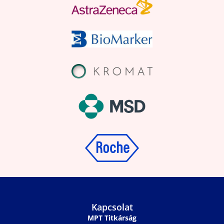
Kapcsolat
MPT Titkárság