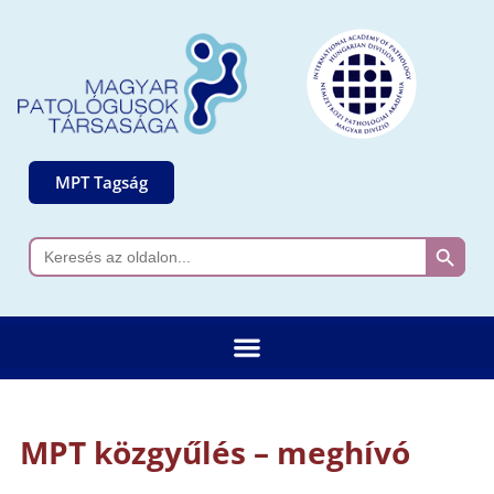
MPT Tagság
Search 
Search
for:
MPT közgyűlés – meghívó