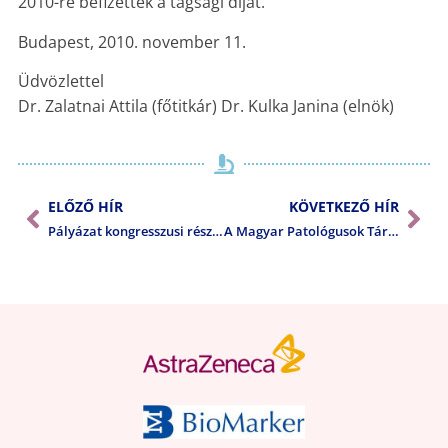
2010-re befizették a tagsági díjat.
Budapest, 2010. november 11.
Üdvözlettel
Dr. Zalatnai Attila (főtitkár) Dr. Kulka Janina (elnök)
ELŐZŐ HÍR
KÖVETKEZŐ HÍR
Pályázat kongresszusi részvétel támogatására
A Magyar Patológusok Társasága megválasztotta a leendő elnököt