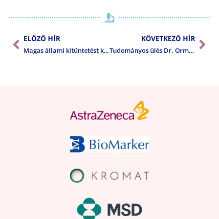
ELŐZŐ HÍR
KÖVETKEZŐ HÍR
Magas állami kitüntetést kapott Dr. Szentirmay Zoltán
Tudományos ülés Dr. Ormos Jenő professzor tiszteletére Szegeden