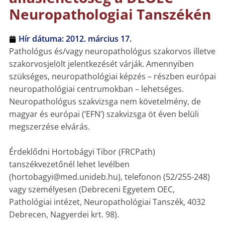
Neuropathologiai Tanszékén
Hír dátuma:
2012. március 17.
Pathológus és/vagy neuropathológus szakorvos illetve
szakorvosjelölt jelentkezését várják. Amennyiben
szükséges, neuropathológiai képzés – részben európai
neuropathológiai centrumokban – lehetséges.
Neuropathológus szakvizsga nem követelmény, de
magyar és európai (’EFN’) szakvizsga öt éven belüli
megszerzése elvárás.
Érdeklődni Hortobágyi Tibor (FRCPath)
tanszékvezetőnél lehet levélben
(hortobagyi@med.unideb.hu), telefonon (52/255-248)
vagy személyesen (Debreceni Egyetem OEC,
Pathológiai intézet, Neuropathológiai Tanszék, 4032
Debrecen, Nagyerdei krt. 98).