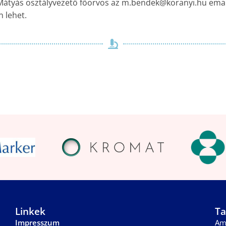
 Mátyás osztályvezető főorvos az m.bendek@koranyi.hu ema
 lehet.
Linkek
Ta
Impresszum
Am