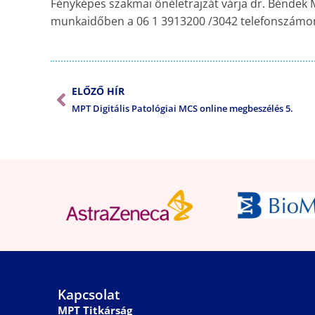
Fényképes szakmai önéletrajzát várja dr. Béndek
munkaidőben a 06 1 3913200 /3042 telefonszámon
ELŐZŐ HÍR
MPT Digitális Patológiai MCS online megbeszélés 5.
Kapcsolat
MPT Titkárság