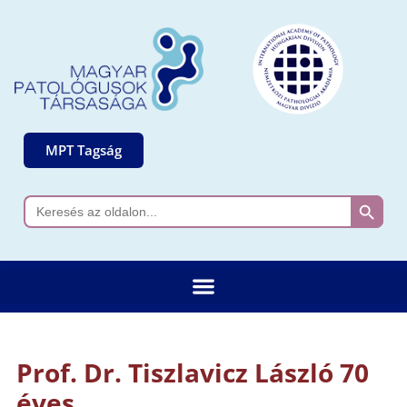
MPT Tagság
Search 
Search
for:
Prof. Dr. Tiszlavicz László 70
éves