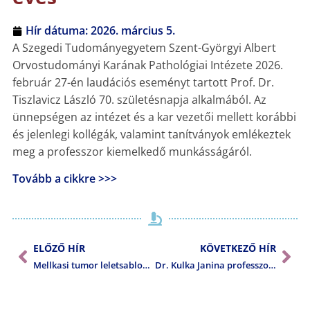
Hír dátuma:
2026. március 5.
A Szegedi Tudományegyetem Szent-Györgyi Albert
Orvostudományi Karának Pathológiai Intézete 2026.
február 27-én laudációs eseményt tartott Prof. Dr.
Tiszlavicz László 70. születésnapja alkalmából. Az
ünnepségen az intézet és a kar vezetői mellett korábbi
és jelenlegi kollégák, valamint tanítványok emlékeztek
meg a professzor kiemelkedő munkásságáról.
Tovább a cikkre >>>
ELŐZŐ HÍR
KÖVETKEZŐ HÍR
Mellkasi tumor leletsablonok
Dr. Kulka Janina professzor asszony Vladimir Totovics-díjat kapott