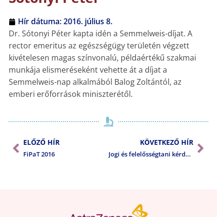
Hír dátuma:
2016. július 8.
Dr. Sótonyi Péter kapta idén a Semmelweis-díjat. A
rector emeritus az egészségügy területén végzett
kivételesen magas színvonalú, példaértékű szakmai
munkája elismeréseként vehette át a díjat a
Semmelweis-nap alkalmából Balog Zoltántól, az
emberi erőforrások miniszterétől.
ELŐZŐ HÍR
KÖVETKEZŐ HÍR
FiPaT 2016
Jogi és felelősségtani kérdések a patológiában