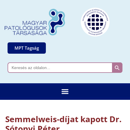
MPT Tagság
Search 
Search
for:
Semmelweis-díjat kapott Dr.
Sótonyi Péter