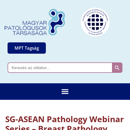
MPT Tagság
Search 
Search
for:
SG-ASEAN Pathology Webinar
Series – Breast Pathology