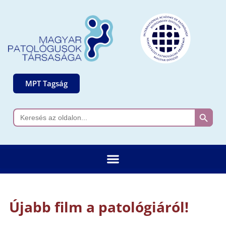
MPT Tagság
Search 
Search
for:
Újabb film a patológiáról!