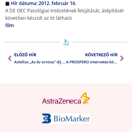
Hír dátuma:
2012. február 16.
A DE OEC Patológiai Intézetének felújítását, átépítését
követően készült az itt látható
film
ELŐZŐ HÍR
KÖVETKEZŐ HÍR
Astellas „Az év orvosa” díj 2011
A PROSPERO internetes könyváruház ajánlata a MPT tagjainak