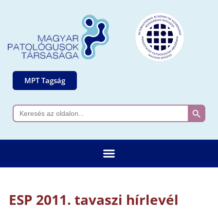
MPT Tagság
Search 
Search
for:
ESP 2011. tavaszi hírlevél