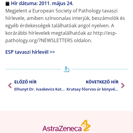
Hír dátuma:
2011. május 24.
Megjelent a European Society of Pathology tavaszi
hírlevele, amiben színvonalas interjúk, beszámolók és
egyéb érdekességek találhatóak angol nyelven. A
korárábbi hírlevelek megtalálhatóak az http://esp-
pathology.org/?NEWSLETTERS oldalon.
ESP tavaszi hírlevél >>
ELŐZŐ HÍR
KÖVETKEZŐ HÍR
Elhunyt Dr. Ivaskevics Katalin
Krutsay főorvos úr könyvének bemutatója Budapesten