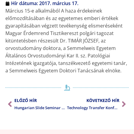
Hír dátuma:
2017. március 17.
Március 15-e alkalmából A haza érdekeinek
előmozdításában és az egyetemes emberi értékek
gyarapításában végzett tevékenység elismeréseként
Magyar Érdemrend Tisztikereszt polgári tagozat
kitüntetésben részesült Dr. TIMÁR JÓZSEF, az
orvostudomány doktora, a Semmelweis Egyetem
Általános Orvostudományi Kar II. sz. Patológiai
Intézetének igazgatója, tanszékvezető egyetemi tanár,
a Semmelweis Egyetem Doktori Tanácsának elnöke.
ELŐZŐ HÍR
KÖVETKEZŐ HÍR
Hungarian Slide Seminar March 2017
Technology Transfer Konferencia 2017