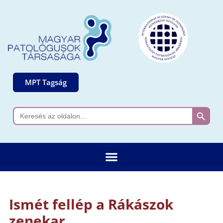
MPT Tagság
Search 
Search
for:
Ismét fellép a Rákászok
zenekar