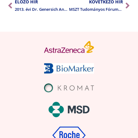
ELŐZŐ HÍR
KÖVETKEZŐ HÍR
2013. évi Dr. Genersich Antal díjasok
MSZT Tudományos Fóruma 2014