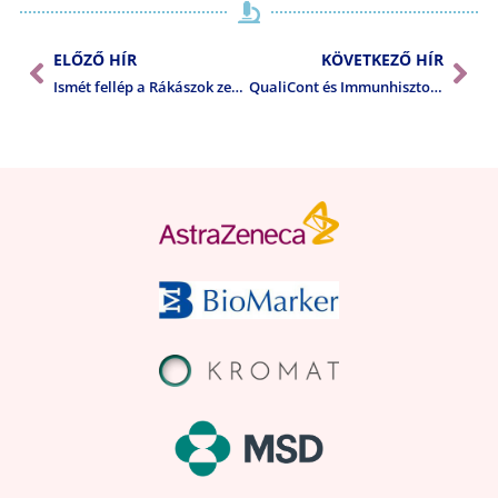
ELŐZŐ HÍR
KÖVETKEZŐ HÍR
Ismét fellép a Rákászok zenekar
QualiCont és Immunhisztokémiai Továbbképzés