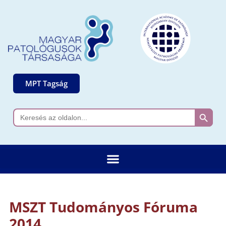
MPT Tagság
Search 
Search
for:
MSZT Tudományos Fóruma
2014